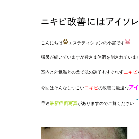
ニキビ改善にはアイソ
こんにちは
エステティシャンの小宮です
猛暑が続いていますが皆さま体調を崩されていま
ニキビ
室内と外気温との差で肌の調子もすぐれず
ニキビ
ア
今回はそんなしつこい
の改善に最適な
最新症例写真
早速
がありますのでご覧ください