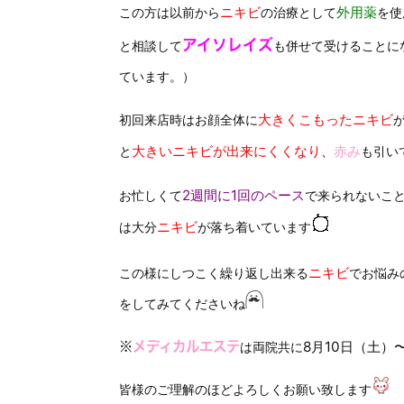
ニキビ
外用薬
この方は以前から
の治療として
を使
アイソレイズ
と相談して
も併せて受けることに
ています。）
大きくこもったニキビ
初回来店時はお顔全体に
大きいニキビが出来にくくなり
赤み
と
、
も引い
2週間に1回のペース
お忙しくて
で来られないこ
ニキビ
は大分
が落ち着いています
ニキビ
この様にしつこく繰り返し出来る
でお悩み
をしてみてくださいね
8月10日（土）
※
メディカルエステ
は両院共に
皆様のご理解のほどよろしくお願い致します