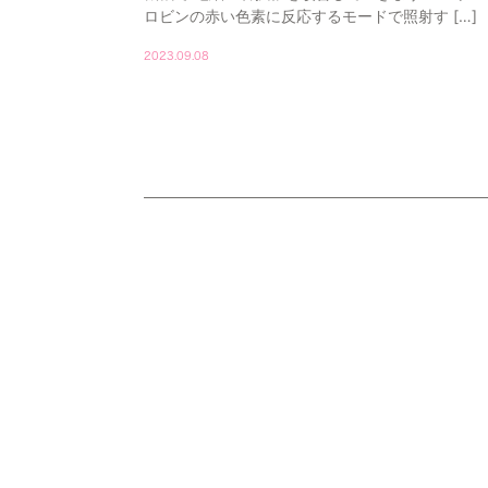
ロビンの赤い色素に反応するモードで照射す […]
2023.09.08